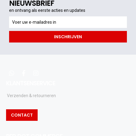
NIEUWSBRIEF
en ontvang als eerste acties en updates
en
ontvang
als
INSCHRIJVEN
eerste
acties
en
updates
whatsapp
facebook
instagram
KLANTSENSERVICE
Verzenden & retourneren
CONTACT