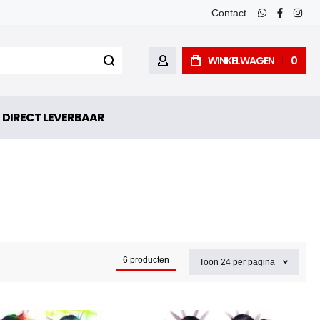
Contact
whatsapp
faceboo
inst
WINKELWAGEN
0
ACCOUNT
DIRECT LEVERBAAR
6
producten
Toon
24
per pagina