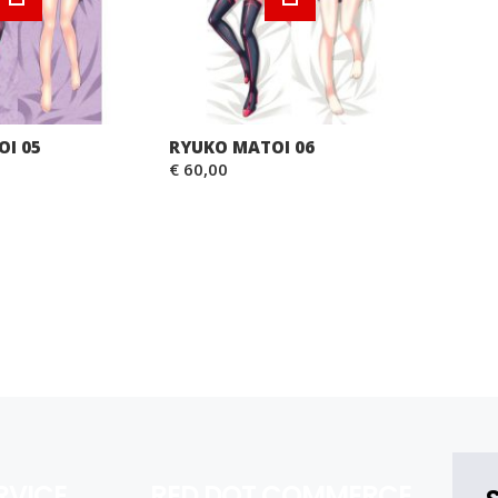
I 05
RYUKO MATOI 06
€ 60,00
RVICE
RED DOT COMMERCE