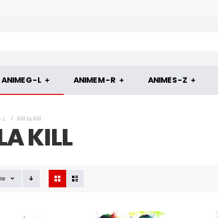
ANIME G - L
ANIME M - R
ANIME S - Z
- L
Kill la Kill
LA KILL
Tonen
uw
als