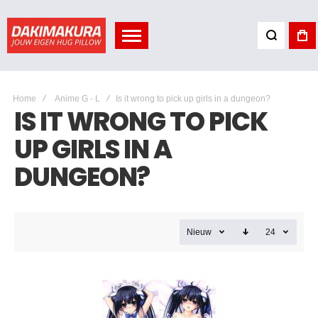
Home
Anime G - L
Is it wrong to pick up girls in a dungeon?
IS IT WRONG TO PICK
UP GIRLS IN A
DUNGEON?
Nieuw
24