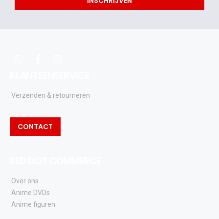
INSCHRIJVEN
eerste
acties
en
updates
whatsapp
facebook
instagram
KLANTSENSERVICE
Verzenden & retourneren
CONTACT
RED DOT COMMERCE
Over ons
Anime DVDs
Anime figuren