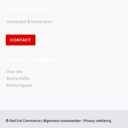
whatsapp
facebook
instagram
KLANTSENSERVICE
Verzenden & retourneren
CONTACT
RED DOT COMMERCE
Over ons
Anime DVDs
Anime figuren
© Red Dot Commerce |
Algemene voorwaarden
-
Privacy verklaring