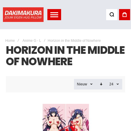
Home
Anime G - L
Horizon in the Middle of Nowhere
HORIZON IN THE MIDDLE
OF NOWHERE
Nieuw
24