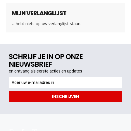
MIJN VERLANGLIJST
U hebt niets op uw verlanglijst staan.
SCHRIJF JE IN OP ONZE
NIEUWSBRIEF
en ontvang als eerste acties en updates
en
ontvang
als
INSCHRIJVEN
eerste
acties
en
updates