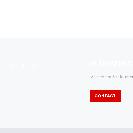
KLANTSENSE
whatsapp
facebook
instagram
Verzenden & retourne
CONTACT