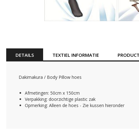
Ga
naar
het
begin
van
DETAILS
TEXTIEL INFORMATIE
PRODUCT
de
afbeeldingen-
gallerij
Dakimakura / Body Pillow hoes
Afmetingen: 50cm x 150cm
Verpakking: doorzichtige plastic zak
Opmerking: Alleen de hoes - Zie kussen hieronder