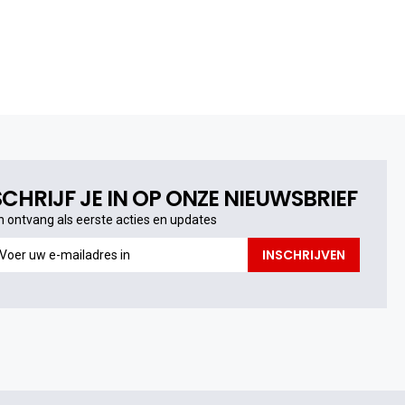
SCHRIJF JE IN OP ONZE NIEUWSBRIEF
n ontvang als eerste acties en updates
n
INSCHRIJVEN
ntvang
s
erste
cties
n
pdates