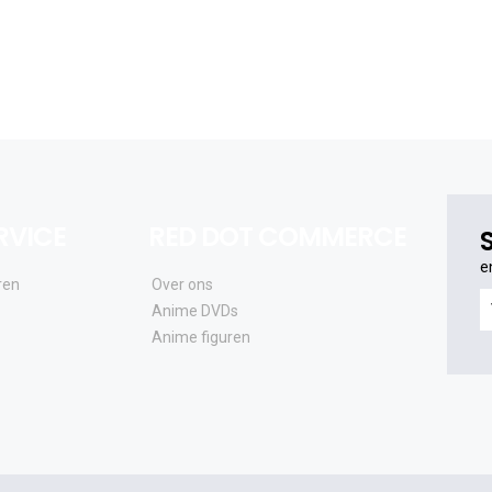
RVICE
RED DOT COMMERCE
e
ren
Over ons
e
Anime DVDs
o
Anime figuren
al
e
a
e
u