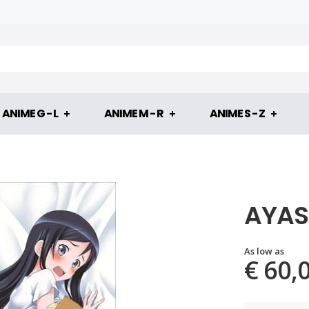
ANIME G - L
ANIME M - R
ANIME S - Z
AYAS
As low as
€ 60,