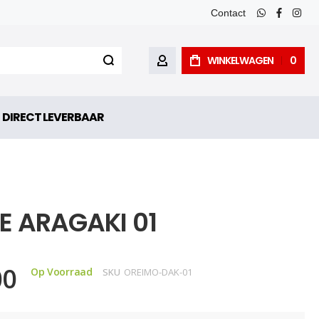
Contact
whatsapp
faceboo
inst
WINKELWAGEN
0
ACCOUNT
DIRECT LEVERBAAR
E ARAGAKI 01
00
Op Voorraad
SKU
OREIMO-DAK-01