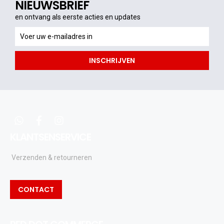
NIEUWSBRIEF
en ontvang als eerste acties en updates
en
ontvang
als
INSCHRIJVEN
eerste
acties
en
updates
whatsapp
facebook
instagram
KLANTSENSERVICE
Verzenden & retourneren
CONTACT