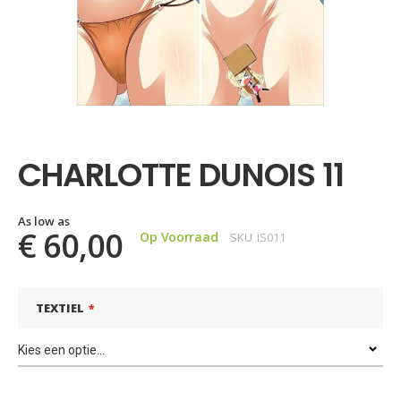
Ga
naar
het
CHARLOTTE DUNOIS 11
begin
van
de
afbeeldingen-
As low as
€ 60,00
Op Voorraad
SKU
IS011
gallerij
TEXTIEL