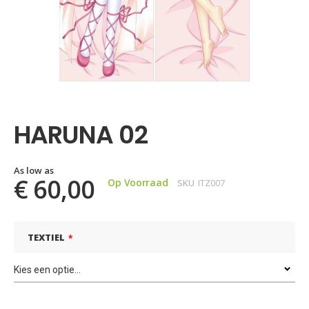
Ga
naar
het
HARUNA 02
begin
van
de
afbeeldingen-
As low as
€ 60,00
Op Voorraad
SKU
ITZ007
gallerij
TEXTIEL