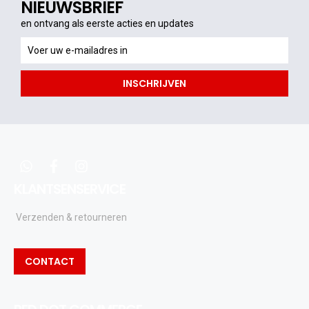
NIEUWSBRIEF
en ontvang als eerste acties en updates
en
ontvang
als
INSCHRIJVEN
eerste
acties
en
updates
whatsapp
facebook
instagram
KLANTSENSERVICE
Verzenden & retourneren
CONTACT