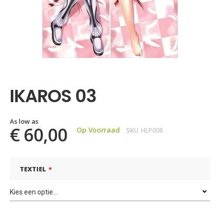
Ga
naar
het
IKAROS 03
begin
van
de
afbeeldingen-
As low as
€ 60,00
Op Voorraad
SKU
HLP008
gallerij
TEXTIEL