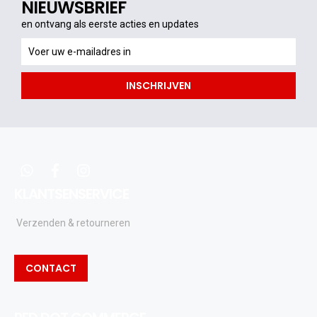
NIEUWSBRIEF
en ontvang als eerste acties en updates
en
ontvang
als
INSCHRIJVEN
eerste
acties
en
updates
whatsapp
facebook
instagram
KLANTSENSERVICE
Verzenden & retourneren
CONTACT