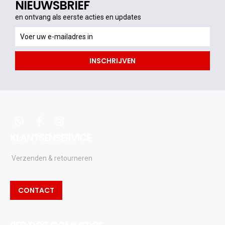
NIEUWSBRIEF
en ontvang als eerste acties en updates
en
ontvang
als
INSCHRIJVEN
eerste
acties
en
updates
whatsapp
facebook
instagram
KLANTSENSERVICE
Verzenden & retourneren
CONTACT