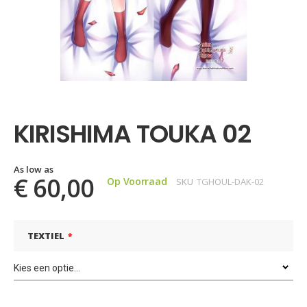
Ga
naar
het
KIRISHIMA TOUKA 02
begin
van
de
afbeeldingen-
As low as
€ 60,00
Op Voorraad
SKU
TGHOUL-DAK-02
gallerij
TEXTIEL