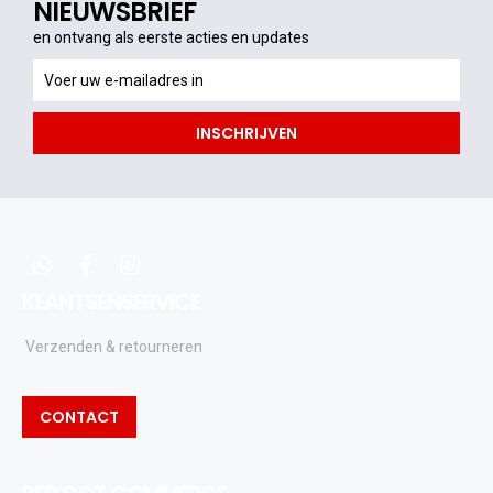
NIEUWSBRIEF
en ontvang als eerste acties en updates
en
ontvang
als
INSCHRIJVEN
eerste
acties
en
updates
whatsapp
facebook
instagram
KLANTSENSERVICE
Verzenden & retourneren
CONTACT