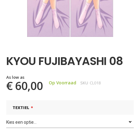
Ga
naar
het
KYOU FUJIBAYASHI 08
begin
van
de
afbeeldingen-
As low as
€ 60,00
Op Voorraad
SKU
CL018
gallerij
TEXTIEL