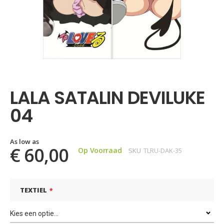
Ga
naar
het
LALA SATALIN DEVILUKE
begin
van
04
de
afbeeldingen-
gallerij
As low as
€ 60,00
Op Voorraad
SKU
TLRU-DAK-35
TEXTIEL