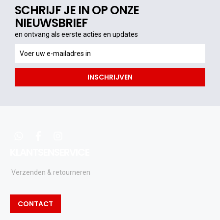
SCHRIJF JE IN OP ONZE
NIEUWSBRIEF
en ontvang als eerste acties en updates
en
ontvang
als
INSCHRIJVEN
eerste
acties
en
updates
whatsapp
facebook
instagram
KLANTSENSERVICE
Verzenden & retourneren
CONTACT