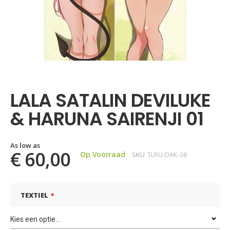
Ga
naar
het
LALA SATALIN DEVILUKE
begin
van
& HARUNA SAIRENJI 01
de
afbeeldingen-
gallerij
As low as
€ 60,00
Op Voorraad
SKU
TLRU-DAK-38
TEXTIEL