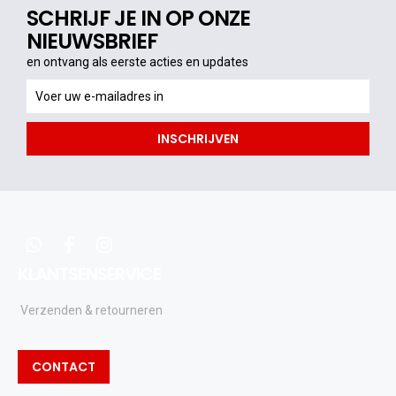
SCHRIJF JE IN OP ONZE
NIEUWSBRIEF
en ontvang als eerste acties en updates
en
ontvang
als
INSCHRIJVEN
eerste
acties
en
updates
whatsapp
facebook
instagram
KLANTSENSERVICE
Verzenden & retourneren
CONTACT