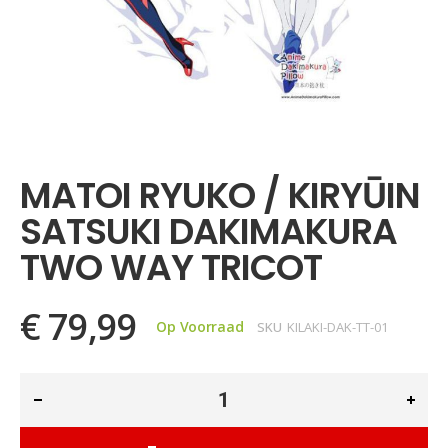
Ga
naar
het
MATOI RYUKO / KIRYŪIN
begin
van
SATSUKI DAKIMAKURA
de
afbeeldingen-
TWO WAY TRICOT
gallerij
€ 79,99
Op Voorraad
SKU
KILAKI-DAK-TT-01