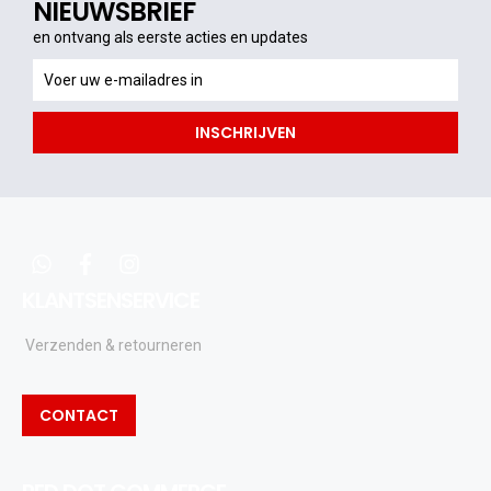
NIEUWSBRIEF
en ontvang als eerste acties en updates
en
ontvang
als
INSCHRIJVEN
eerste
acties
en
updates
whatsapp
facebook
instagram
KLANTSENSERVICE
Verzenden & retourneren
CONTACT