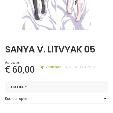
Ga
naar
het
SANYA V. LITVYAK 05
begin
van
de
afbeeldingen-
As low as
€ 60,00
Op Voorraad
SKU
SWITCH-DAK-16
gallerij
TEXTIEL