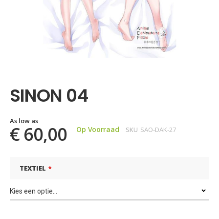
Ga
naar
het
SINON 04
begin
van
de
afbeeldingen-
As low as
€ 60,00
Op Voorraad
SKU
SAO-DAK-27
gallerij
TEXTIEL