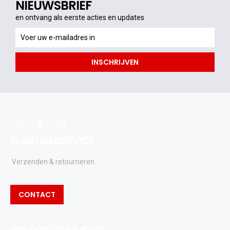
NIEUWSBRIEF
en ontvang als eerste acties en updates
en
ontvang
als
INSCHRIJVEN
eerste
acties
en
updates
whatsapp
facebook
instagram
KLANTSENSERVICE
Verzenden & retourneren
CONTACT