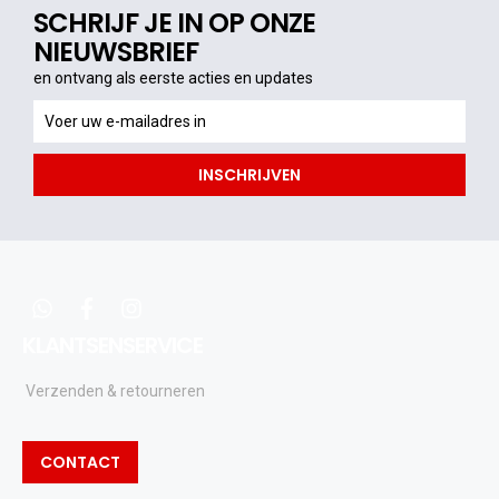
SCHRIJF JE IN OP ONZE
NIEUWSBRIEF
en ontvang als eerste acties en updates
en
ontvang
als
INSCHRIJVEN
eerste
acties
en
updates
whatsapp
facebook
instagram
KLANTSENSERVICE
Verzenden & retourneren
CONTACT