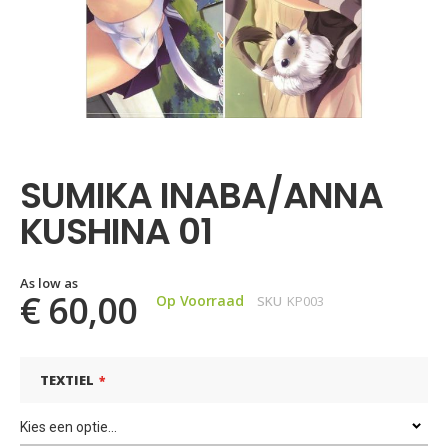
Ga
naar
het
SUMIKA INABA/ANNA
begin
van
KUSHINA 01
de
afbeeldingen-
gallerij
As low as
€ 60,00
Op Voorraad
SKU
KP003
TEXTIEL