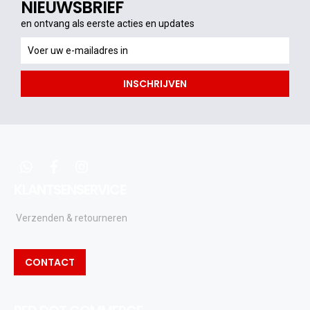
NIEUWSBRIEF
en ontvang als eerste acties en updates
en
ontvang
als
INSCHRIJVEN
eerste
acties
en
updates
whatsapp
facebook
instagram
KLANTSENSERVICE
Verzenden & retourneren
CONTACT