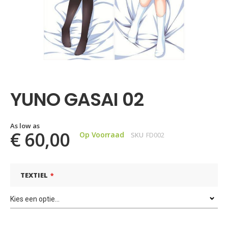
Ga
naar
het
YUNO GASAI 02
begin
van
de
afbeeldingen-
As low as
€ 60,00
Op Voorraad
SKU
FD002
gallerij
TEXTIEL